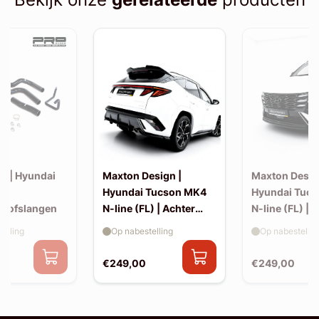
s | Hyundai
Maxton Design |
Maxton Desig
N |
Hyundai Tucson MK4
Hyundai Tuc
istofslangen
N-line (FL) | Achter
N-line (FL) | S
splitters
elling
Op nabestelling
Op nabestellin
€249,00
€249,00