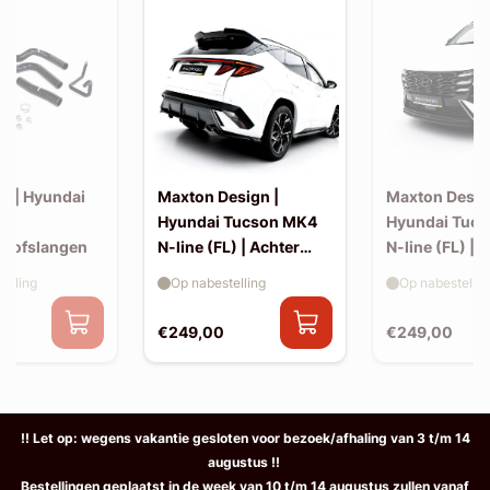
s | Hyundai
Maxton Design |
Maxton Desig
N |
Hyundai Tucson MK4
Hyundai Tuc
istofslangen
N-line (FL) | Achter
N-line (FL) | S
splitters
elling
Op nabestelling
Op nabestellin
€249,00
€249,00
!! Let op: wegens vakantie gesloten voor bezoek/afhaling van 3 t/m 14
augustus !!
Bestellingen geplaatst in de week van 10 t/m 14 augustus zullen vanaf