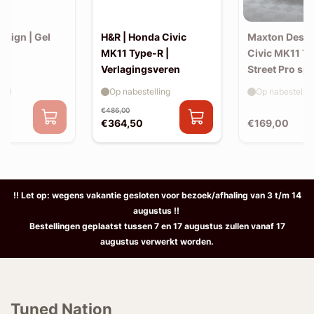
esign | Gel
H&R | Honda Civic
Maxton Desig
et)
MK11 Type-R |
Civic MK11 Ty
Verlagingsveren
Street Pro spl
aad
Op nabestelling
Op nabestellin
€486,00
€364,50
€169,00
!! Let op: wegens vakantie gesloten voor bezoek/afhaling van 3 t/m 14
augustus !!
Bestellingen geplaatst tussen 7 en 17 augustus zullen vanaf 17
augustus verwerkt worden.
Tuned Nation