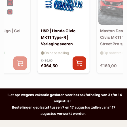
esign | Gel
H&R | Honda Civic
Maxton Desig
et)
MK11 Type-R |
Civic MK11 Ty
Verlagingsveren
Street Pro spl
aad
Op nabestelling
Op nabestellin
€486,00
€364,50
€169,00
!! Let op: wegens vakantie gesloten voor bezoek/afhaling van 3 t/m 14
augustus !!
Bestellingen geplaatst tussen 7 en 17 augustus zullen vanaf 17
augustus verwerkt worden.