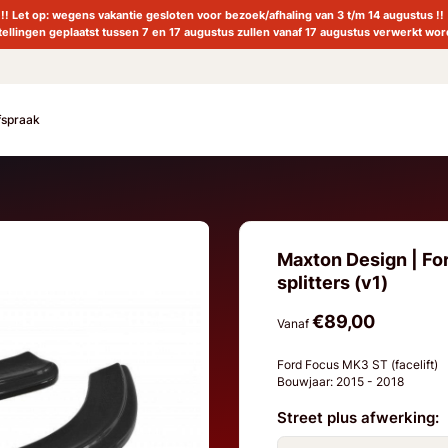
!! Let op: wegens vakantie gesloten voor bezoek/afhaling van 3 t/m 14 augustus !!
tellingen geplaatst tussen 7 en 17 augustus zullen vanaf 17 augustus verwerkt wor
fspraak
Maxton Design | Fo
splitters (v1)
€89,00
Vanaf
Ford Focus MK3 ST (facelift)
Bouwjaar: 2015 - 2018
Street plus afwerking: