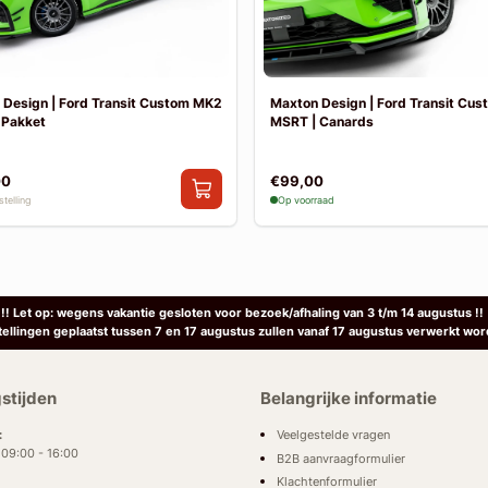
 Design | Ford Transit Custom MK2
Maxton Design | Ford Transit Cu
 Pakket
MSRT | Canards
00
€99,00
telling
Op voorraad
!! Let op: wegens vakantie gesloten voor bezoek/afhaling van 3 t/m 14 augustus !!
tellingen geplaatst tussen 7 en 17 augustus zullen vanaf 17 augustus verwerkt wor
stijden
Belangrijke informatie
Veelgestelde vragen
:
: 09:00 - 16:00
B2B aanvraagformulier
Klachtenformulier