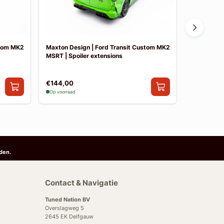
stom MK2
Maxton Design | Ford Transit Custom MK2
Maxton Des
MSRT | Spoiler extensions
MSRT | Side
€144,00
€199,00
Op voorraad
Op voorraad
den.
Contact & Navigatie
Tuned Nation BV
Overslagweg 5
2645 EK Delfgauw