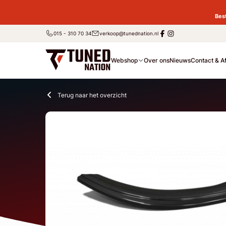
Bes
015 - 310 70 34
verkoop@tunednation.nl
Webshop
Over ons
Nieuws
Contact & A
Terug naar het overzicht