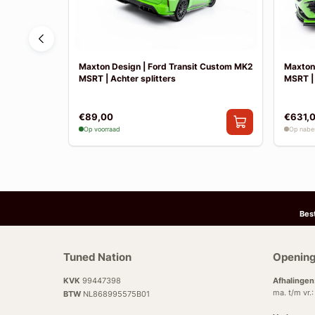
 Fiesta MK8
Maxton Design | Ford Transit Custom MK2
Maxton
k uitlaat
MSRT | Achter splitters
MSRT |
€89,00
€631,
Op voorraad
Op nabes
Bes
Tuned Nation
Opening
KVK
99447398
Afhalingen
ma. t/m vr.
BTW
NL868995575B01