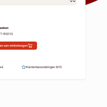
 weken
-ST-RSD1G
en aan winkelwagen
uwd
Klantenbeoordelingen 9/10