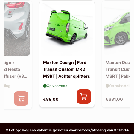
esign x
Maxton Design | Ford
Maxton Design
Ford Fiesta
Transit Custom MK2
Transit Cust
Diffuser (v3)
MSRT | Achter splitters
MSRT | Pakke
-back uitlaat
elling
Op voorraad
Op nabestellin
€89,00
€631,00
0
!! Let op: wegens vakantie gesloten voor bezoek/afhaling van 3 t/m 14