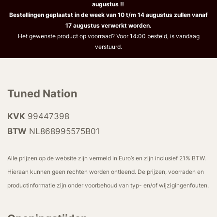
augustus !!
Bestellingen geplaatst in de week van 10 t/m 14 augustus zullen vanaf
17 augustus verwerkt worden.
Het gewenste product op voorraad? Voor 14:00 besteld, is vandaag
verstuurd.
Tuned Nation
KVK
99447398
BTW
NL868995575B01
Alle prijzen op de website zijn vermeld in Euro’s en zijn inclusief 21% BTW.
Hieraan kunnen geen rechten worden ontleend. De prijzen, voorraden en
productinformatie zijn onder voorbehoud van typ- en/of wijzigingenfouten.