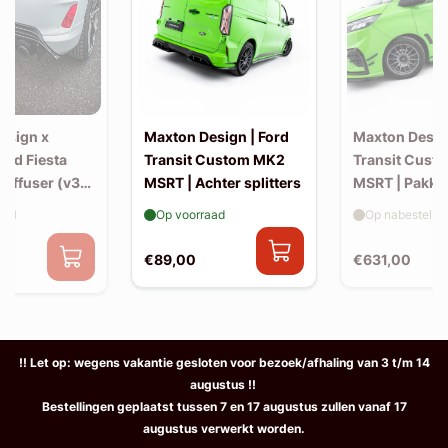
esign x
Maxton Design | Ford
Maxton Design
Ford Fiesta
Transit Custom MK2
Transit Cust
Diffuser (v3)
MSRT | Achter splitters
MSRT | Pakke
-back uitlaat
aad
Op voorraad
Op nabestellin
€89,00
€631,00
0
!! Let op: wegens vakantie gesloten voor bezoek/afhaling van 3 t/m 14
augustus !!
Bestellingen geplaatst tussen 7 en 17 augustus zullen vanaf 17
augustus verwerkt worden.