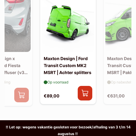
esign x
Maxton Design | Ford
Maxton Design
Ford Fiesta
Transit Custom MK2
Transit Cust
Diffuser (v3)
MSRT | Achter splitters
MSRT | Pakke
-back uitlaat
elling
Op voorraad
Op nabestellin
€89,00
€631,00
0
!! Let op: wegens vakantie gesloten voor bezoek/afhaling van 3 t/m 14
augustus !!