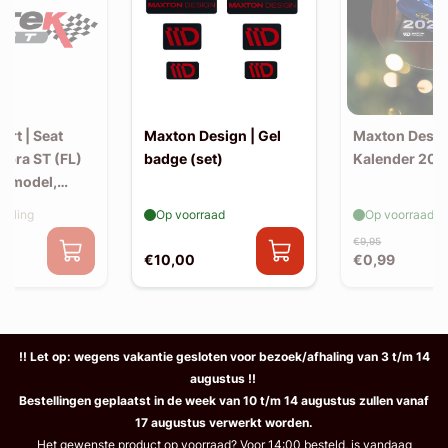
ort | Seat
Maxton Design | Gel
Maxton Desig
Cupra ST (FL)
badge (set)
Kalender 202
F-model,
elling
Op voorraad
Op voorraad
ysteem
€9,95
€10,00
€0,99
!! Let op: wegens vakantie gesloten voor bezoek/afhaling van 3 t/m 14
augustus !!
Bestellingen geplaatst in de week van 10 t/m 14 augustus zullen vanaf
17 augustus verwerkt worden.
Het gewenste product op voorraad? Voor 14:00 besteld, is vandaag