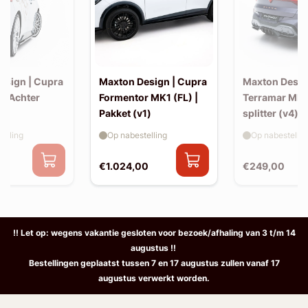
esign | Cupra
Maxton Design | Cupra
Maxton Desig
 | Achter
Formentor MK1 (FL) |
Terramar MK1
Pakket (v1)
splitter (v4) 
elling
Op nabestelling
Op nabestellin
€1.024,00
€249,00
!! Let op: wegens vakantie gesloten voor bezoek/afhaling van 3 t/m 14
augustus !!
Bestellingen geplaatst tussen 7 en 17 augustus zullen vanaf 17
augustus verwerkt worden.