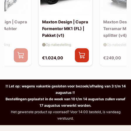
esign | Cupra
Maxton Design | Cupra
Maxton Desig
 | Achter
Formentor MK1 (FL) |
Terramar MK1
Pakket (v1)
splitter (v4) 
elling
Op nabestelling
Op nabestellin
€1.024,00
€249,00
!! Let op: wegens vakantie gesloten voor bezoek/afhaling van 3 t/m 14
augustus !!
Bestellingen geplaatst in de week van 10 t/m 14 augustus zullen vanaf
17 augustus verwerkt worden.
Het gewenste product op voorraad? Voor 14:00 besteld, is vandaag
verstuurd.