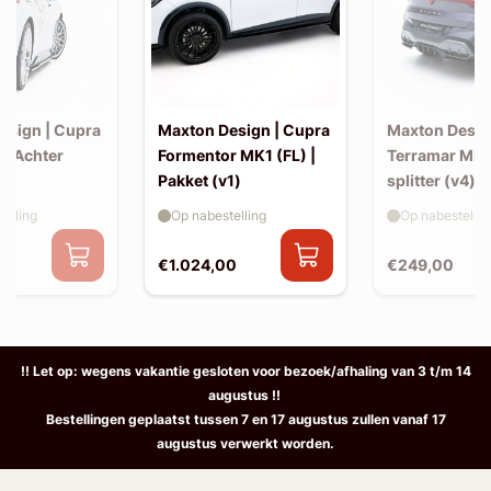
esign | Cupra
Maxton Design | Cupra
Maxton Desig
 | Achter
Formentor MK1 (FL) |
Terramar MK1
Pakket (v1)
splitter (v4) 
elling
Op nabestelling
Op nabestellin
€1.024,00
€249,00
!! Let op: wegens vakantie gesloten voor bezoek/afhaling van 3 t/m 14
augustus !!
Bestellingen geplaatst tussen 7 en 17 augustus zullen vanaf 17
augustus verwerkt worden.