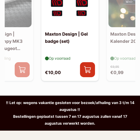
esign |
Maxton Design | Gel
Maxton Desig
Jumpy MK3
badge (set)
Kalender 202
 Peugeot
3 (L2/L3) |
elling
Op voorraad
Op voorraad
 splitters
€9,95
€10,00
€0,99
!! Let op: wegens vakantie gesloten voor bezoek/afhaling van 3 t/m 14
augustus !!
Bestellingen geplaatst tussen 7 en 17 augustus zullen vanaf 17
augustus verwerkt worden.