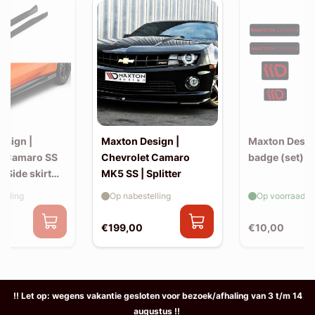
esign |
Maxton Design |
Maxton Design
t Camaro SS
Chevrolet Camaro
badge (set)
| Side skirt
MK5 SS | Splitter
(v2)
elling
Op nabestelling
Op voorraad
€199,00
€10,00
!! Let op: wegens vakantie gesloten voor bezoek/afhaling van 3 t/m 14
augustus !!