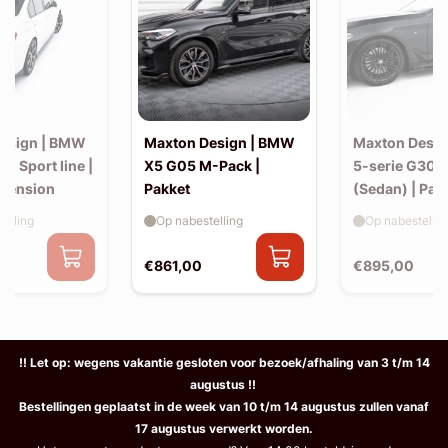
esign | BMW
Maxton Design | BMW
Maxton Desi
30 Sport line |
X5 G05 M-Pack |
5-serie G30 
xtension
Pakket
(Sedan) | Pak
elling
Op nabestelling
Op nabestellin
€861,00
€895,00
!! Let op: wegens vakantie gesloten voor bezoek/afhaling van 3 t/m 14
augustus !!
Bestellingen geplaatst in de week van 10 t/m 14 augustus zullen vanaf
17 augustus verwerkt worden.