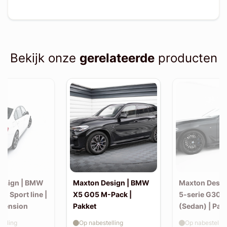
Bekijk onze
gerelateerde
producten
esign | BMW
Maxton Design | BMW
Maxton Desi
30 Sport line |
X5 G05 M-Pack |
5-serie G30 
xtension
Pakket
(Sedan) | Pak
elling
Op nabestelling
Op nabestellin