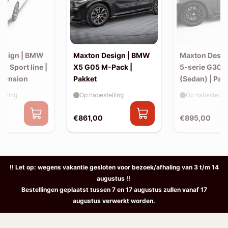
esign | BMW
Maxton Design | BMW
Maxton Desi
30 Sport line |
X5 G05 M-Pack |
5-serie G30 
xtension
Pakket
(Sedan) | Pak
elling
Op nabestelling
Op nabestellin
€861,00
€895,00
!! Let op: wegens vakantie gesloten voor bezoek/afhaling van 3 t/m 14
augustus !!
Bestellingen geplaatst tussen 7 en 17 augustus zullen vanaf 17
augustus verwerkt worden.