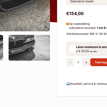
€154,00
Op nabestelling
Indicatieve levertijd:
1 tot 6
Artikelnummer: BM-5-39-
Laten monteren in on
+
€ 55.00
incl. btw
-
+
Toevoeg
Kwaliteit, service & vertro