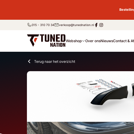
Bestelli
015 - 310 70 34
verkoop@tunednation.nl
Webshop
Over ons
Nieuws
Contact & A
Terug naar het overzicht