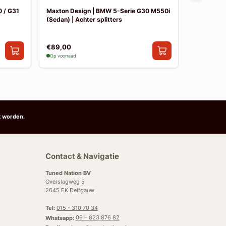
 / G31
Maxton Design | BMW 5-Serie G30 M550i
Maxton De
(Sedan) | Achter splitters
Pakket
€89,00
€841,00
Op voorraad
Op voorraad
t worden.
Contact & Navigatie
Tuned Nation BV
Overslagweg 5
2645 EK Delfgauw
Tel:
015 - 310 70 34
Whatsapp:
06 – 823 876 82