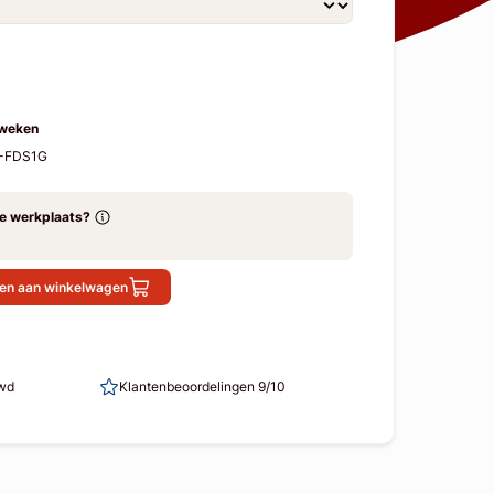
 weken
M-FDS1G
ze werkplaats?
en aan winkelwagen
uwd
Klantenbeoordelingen 9/10