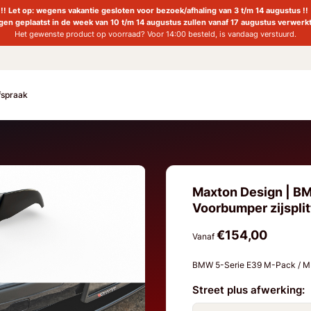
!! Let op: wegens vakantie gesloten voor bezoek/afhaling van 3 t/m 14 augustus !!
ngen geplaatst in de week van 10 t/m 14 augustus zullen vanaf 17 augustus verwerk
Het gewenste product op voorraad? Voor 14:00 besteld, is vandaag verstuurd.
fspraak
Maxton Design | BM
Voorbumper zijsplit
€154,00
Vanaf
BMW 5-Serie E39 M-Pack / M
Street plus afwerking: