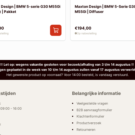
 Design | BMW 5-serie G30 M550i
Maxton Design | BMW 5-Serie G30
 | Pakket
M550i | Diffuser
00
€194,00
telling
Op nabestelling
!! Let op: wegens vakantie gesloten voor bezoek/afhaling van 3 t/m 14 augustus !!
ngen geplaatst in de week van 10 t/m 14 augustus zullen vanaf 17 augustus verwerk
Het gewenste product op voorraad? Voor 14:00 besteld, is vandaag verstuurd.
stijden
Belangrijke informatie
Veelgestelde vragen
:
: 09:00 - 16:00
B2B aanvraagformulier
Klachtenformulier
Productverzoek
k
Retourneren
: