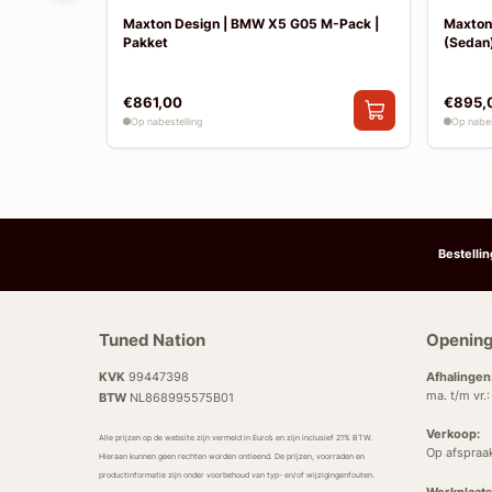
F30 Sport
Maxton Design | BMW X5 G05 M-Pack |
Maxton
Pakket
(Sedan)
€861,00
€895,
Op nabestelling
Op nabes
Bestelli
Tuned Nation
Opening
KVK
99447398
Afhalingen
ma. t/m vr.
BTW
NL868995575B01
Verkoop:
Alle prijzen op de website zijn vermeld in Euro’s en zijn inclusief 21% BTW.
Op afspraa
Hieraan kunnen geen rechten worden ontleend. De prijzen, voorraden en
productinformatie zijn onder voorbehoud van typ- en/of wijzigingenfouten.
Werkplaats