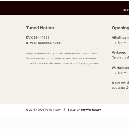
Bes
Tuned Nation
Opening
KVK
99447398
Afhalingen
ma. t/m vr.
BTW
NL868995575B01
Verkoop:
Alle prijzen op de website zijn vermeld in Euro’s en zijn inclusief 21% BTW.
Op afspraa
Hieraan kunnen geen rechten worden ontleend. De prijzen, voorraden en
productinformatie zijn onder voorbehoud van typ- en/of wijzigingenfouten.
Werkplaats
ma. t/m vr.
!!
Let op: W
augustus 
© 2015 - 2026 Tuned Nation
|
Baked by
The Web Bakery