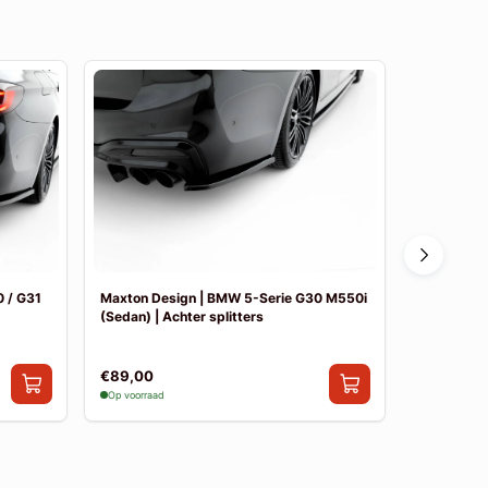
 / G31
Maxton Design | BMW 5-Serie G30 M550i
Maxton De
(Sedan) | Achter splitters
Pakket
€89,00
€841,00
Op voorraad
Op voorraad