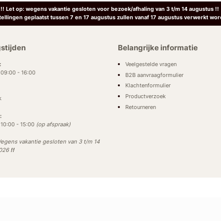
!! Let op: wegens vakantie gesloten voor bezoek/afhaling van 3 t/m 14 augustus !!
tellingen geplaatst tussen 7 en 17 augustus zullen vanaf 17 augustus verwerkt wor
stijden
Belangrijke informatie
Veelgestelde vragen
:
: 09:00 - 16:00
B2B aanvraagformulier
Klachtenformulier
Productverzoek
k
Retourneren
:
: 10:00 - 15:00
(op afspraak)
egens vakantie gesloten van 3 t/m 14
2026
!!