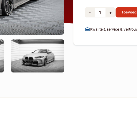
-
+
Toevoeg
Kwaliteit, service & vertro