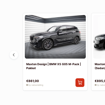
F30 Sport
Maxton Design | BMW X5 G05 M-Pack |
Maxton
Pakket
(Sedan)
€861,00
€895,
Op nabestelling
Op nabes