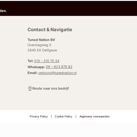
den.
Contact & Navigatie
Tuned Nation BV
Overslagweg 5
2645 EK Delfgauw
Tel:
015 - 310 70 34
Whatsapp:
06 – 823 876 82
Email:
verkoop@tunednation.nl
Route naar ons bedrijf
Privacy Policy
|
Cookie Policy
|
Algemene voorwaarden