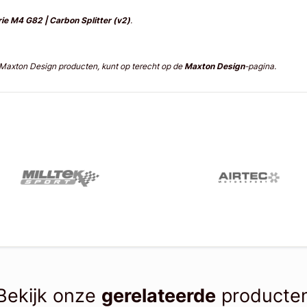
e M4 G82 | Carbon Splitter (v2)
.
n Maxton Design producten, kunt op terecht op de
Maxton Design
-pagina.
Bekijk onze
gerelateerde
producte