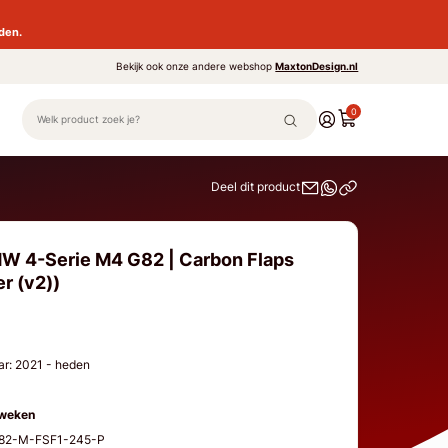
den.
Bekijk ook onze andere webshop
MaxtonDesign.nl
0
Deel dit product
MW 4-Serie M4 G82 | Carbon Flaps
er (v2))
r: 2021 - heden
 weken
G82-M-FSF1-245-P