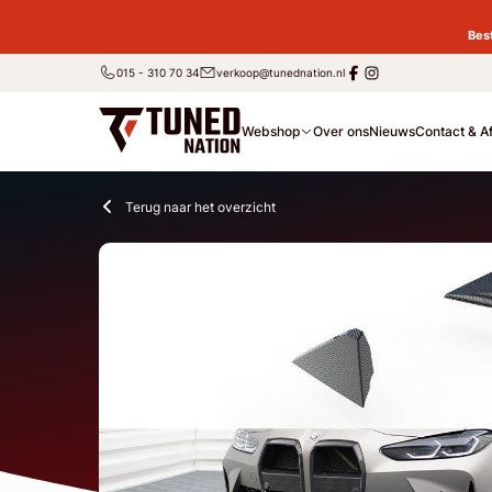
Bes
015 - 310 70 34
verkoop@tunednation.nl
Webshop
Over ons
Nieuws
Contact & A
Terug naar het overzicht