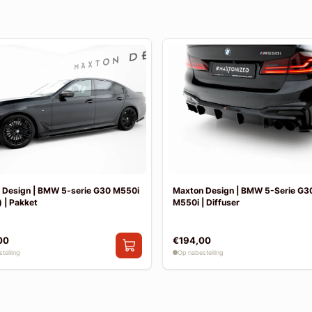
 Design | BMW 5-serie G30 M550i
Maxton Design | BMW 5-Serie G30
 | Pakket
M550i | Diffuser
00
€194,00
telling
Op nabestelling