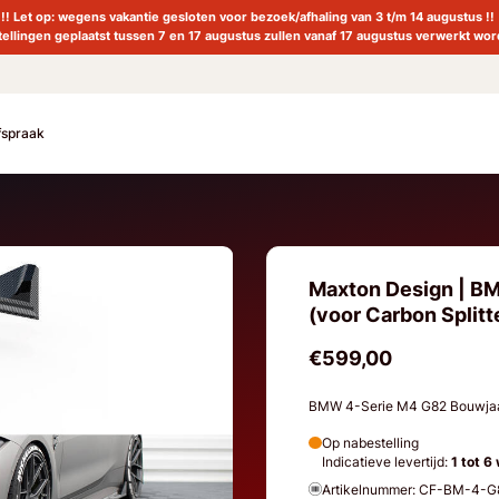
!! Let op: wegens vakantie gesloten voor bezoek/afhaling van 3 t/m 14 augustus !!
tellingen geplaatst tussen 7 en 17 augustus zullen vanaf 17 augustus verwerkt wor
fspraak
Maxton Design | B
(voor Carbon Splitt
€599,00
BMW 4-Serie M4 G82 Bouwjaa
Op nabestelling
Indicatieve levertijd:
1 tot 6
Artikelnummer: CF-BM-4-