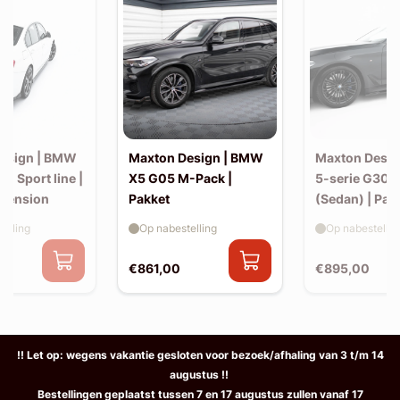
esign | BMW
Maxton Design | BMW
Maxton Desi
30 Sport line |
X5 G05 M-Pack |
5-serie G30 
xtension
Pakket
(Sedan) | Pak
elling
Op nabestelling
Op nabestellin
€861,00
€895,00
!! Let op: wegens vakantie gesloten voor bezoek/afhaling van 3 t/m 14
augustus !!
Bestellingen geplaatst tussen 7 en 17 augustus zullen vanaf 17