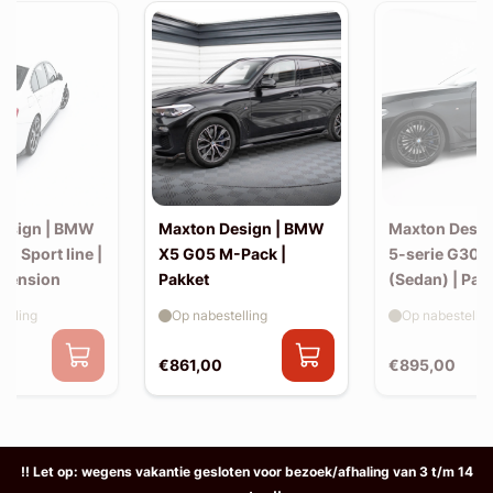
esign | BMW
Maxton Design | BMW
Maxton Desi
30 Sport line |
X5 G05 M-Pack |
5-serie G30 
xtension
Pakket
(Sedan) | Pak
elling
Op nabestelling
Op nabestellin
€861,00
€895,00
!! Let op: wegens vakantie gesloten voor bezoek/afhaling van 3 t/m 14