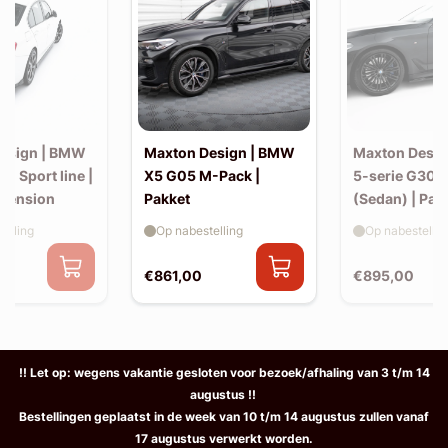
esign | BMW
Maxton Design | BMW
Maxton Desi
30 Sport line |
X5 G05 M-Pack |
5-serie G30 
xtension
Pakket
(Sedan) | Pak
elling
Op nabestelling
Op nabestellin
€861,00
€895,00
!! Let op: wegens vakantie gesloten voor bezoek/afhaling van 3 t/m 14
augustus !!
Bestellingen geplaatst in de week van 10 t/m 14 augustus zullen vanaf
17 augustus verwerkt worden.