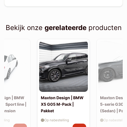
Bekijk onze
gerelateerde
producten
esign | BMW
Maxton Design | BMW
Maxton Desi
30 Sport line |
X5 G05 M-Pack |
5-serie G30 
xtension
Pakket
(Sedan) | Pak
elling
Op nabestelling
Op nabestellin