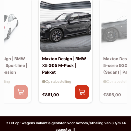
esign | BMW
Maxton Design | BMW
Maxton Desi
30 Sport line |
X5 G05 M-Pack |
5-serie G30 
xtension
Pakket
(Sedan) | Pak
elling
Op nabestelling
Op nabestellin
€861,00
€895,00
!! Let op: wegens vakantie gesloten voor bezoek/afhaling van 3 t/m 14
augustus !!