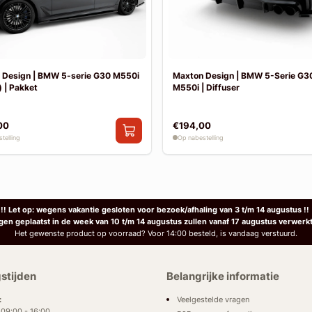
 Design | BMW 5-serie G30 M550i
Maxton Design | BMW 5-Serie G30
 | Pakket
M550i | Diffuser
00
€194,00
telling
Op nabestelling
!! Let op: wegens vakantie gesloten voor bezoek/afhaling van 3 t/m 14 augustus !!
ngen geplaatst in de week van 10 t/m 14 augustus zullen vanaf 17 augustus verwerk
Het gewenste product op voorraad? Voor 14:00 besteld, is vandaag verstuurd.
stijden
Belangrijke informatie
Veelgestelde vragen
:
: 09:00 - 16:00