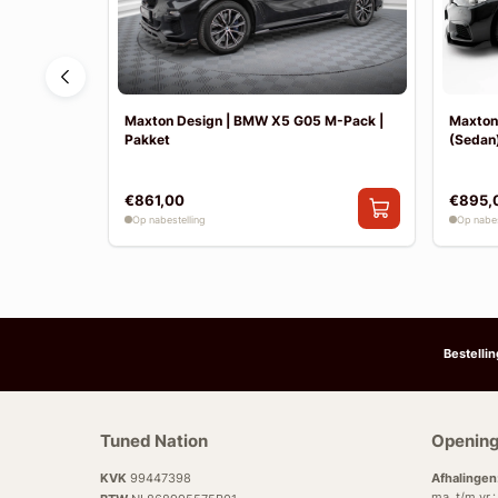
F30 Sport
Maxton Design | BMW X5 G05 M-Pack |
Maxton
Pakket
(Sedan)
€861,00
€895,
Op nabestelling
Op nabes
Bestelli
Tuned Nation
Opening
KVK
99447398
Afhalingen
ma. t/m vr.