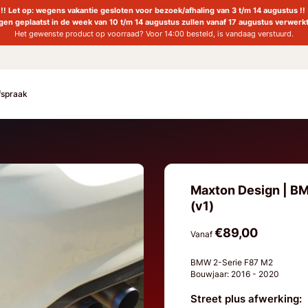
!! Let op: wegens vakantie gesloten voor bezoek/afhaling van 3 t/m 14 augustus !!
ngen geplaatst in de week van 10 t/m 14 augustus zullen vanaf 17 augustus verwerk
Het gewenste product op voorraad? Voor 14:00 besteld, is vandaag verstuurd.
fspraak
Maxton Design | BM
(v1)
€89,00
Vanaf
BMW 2-Serie F87 M2
Bouwjaar: 2016 - 2020
Street plus afwerking: