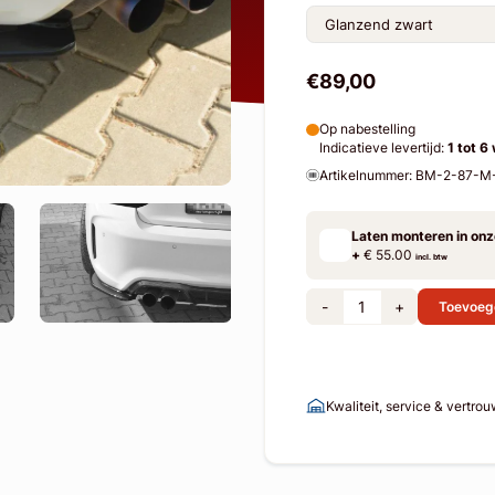
€89,00
Op nabestelling
Indicatieve levertijd:
1 tot 6
Artikelnummer: BM-2-87-
Laten monteren in on
+
€ 55.00
incl. btw
-
+
Toevoeg
Kwaliteit, service & vertro