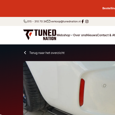
Bestelli
015 - 310 70 34
verkoop@tunednation.nl
Webshop
Over ons
Nieuws
Contact & A
Terug naar het overzicht