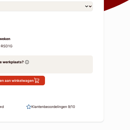
 weken
M-RSD1G
ze werkplaats?
en aan winkelwagen
uwd
Klantenbeoordelingen 9/10