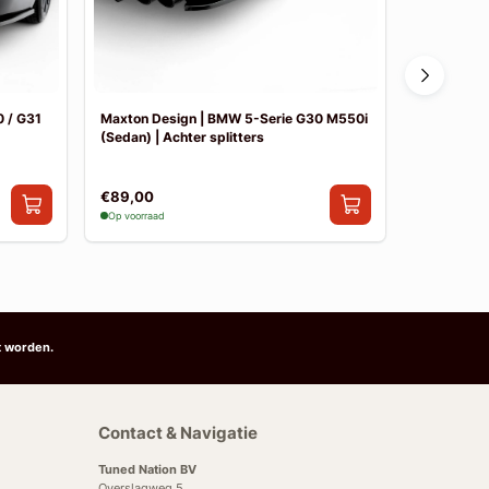
 / G31
Maxton Design | BMW 5-Serie G30 M550i
Maxton De
(Sedan) | Achter splitters
Pakket
€89,00
€841,00
Op voorraad
Op voorraad
t worden.
Contact & Navigatie
Tuned Nation BV
Overslagweg 5