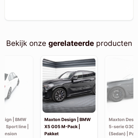
Bekijk onze
gerelateerde
producten
esign | BMW
Maxton Design | BMW
Maxton Desi
30 Sport line |
X5 G05 M-Pack |
5-serie G30 
xtension
Pakket
(Sedan) | Pak