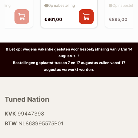
elling
Op nabestelling
Op nabestellin
€861,00
€895,00
!! Let op: wegens vakantie gesloten voor bezoek/afhaling van 3 t/m 14
augustus !!
Bestellingen geplaatst tussen 7 en 17 augustus zullen vanaf 17
augustus verwerkt worden.
Tuned Nation
KVK
99447398
BTW
NL868995575B01