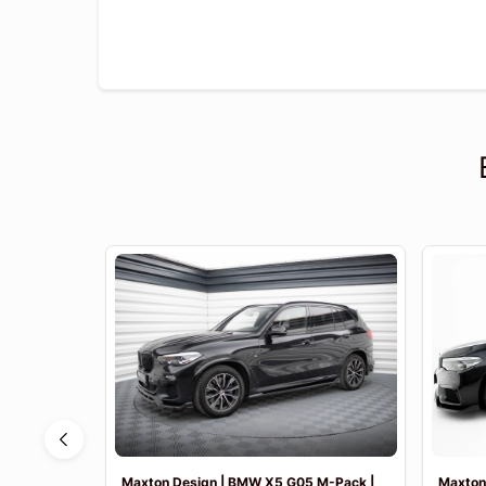
F30 Sport
Maxton Design | BMW X5 G05 M-Pack |
Maxton