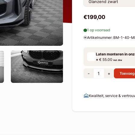
€199,00
1 op voorraad
Artikelnummer: BM-1-40-
Laten monteren in on
+
€ 55.00
incl. btw
-
+
Toevoeg
Kwaliteit, service & vertro