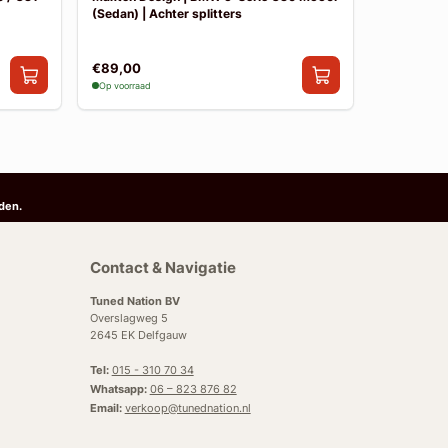
(Sedan) | Achter splitters
Pakket
€89,00
€841,00
Op voorraad
Op voorraad
den.
Contact & Navigatie
Tuned Nation BV
Overslagweg 5
2645 EK Delfgauw
Tel:
015 - 310 70 34
Whatsapp:
06 – 823 876 82
Email:
verkoop@tunednation.nl