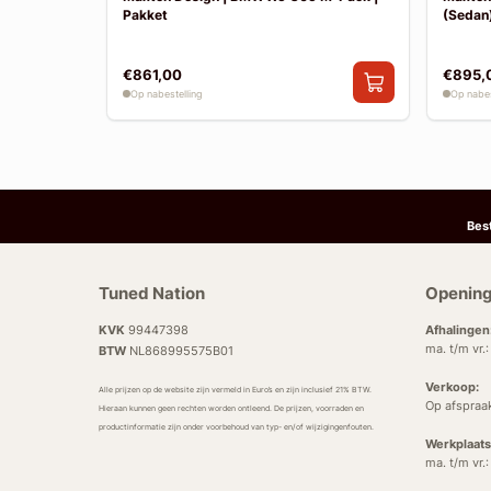
Pakket
(Sedan)
€861,00
€895,
Op nabestelling
Op nabes
Bes
Tuned Nation
Opening
KVK
99447398
Afhalingen
ma. t/m vr.
BTW
NL868995575B01
Verkoop:
Alle prijzen op de website zijn vermeld in Euro’s en zijn inclusief 21% BTW.
Op afspraa
Hieraan kunnen geen rechten worden ontleend. De prijzen, voorraden en
productinformatie zijn onder voorbehoud van typ- en/of wijzigingenfouten.
Werkplaats
ma. t/m vr.