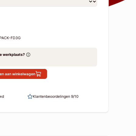
MPACK-FD3G
ze werkplaats?
en aan winkelwagen
uwd
Klantenbeoordelingen 9/10