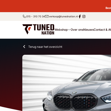
Bes
015 - 310 70 34
verkoop@tunednation.nl
Webshop
Over ons
Nieuws
Contact & A
Terug naar het overzicht