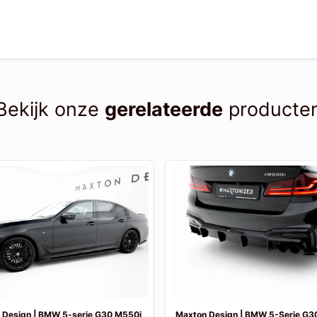
Bekijk onze
gerelateerde
producte
 Design | BMW 5-serie G30 M550i
Maxton Design | BMW 5-Serie G30