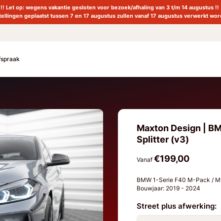
!! Let op: wegens vakantie gesloten voor bezoek/afhaling van 3 t/m 14 augustus !!
tellingen geplaatst tussen 7 en 17 augustus zullen vanaf 17 augustus verwerkt wor
fspraak
Maxton Design | BM
Splitter (v3)
€199,00
Vanaf
BMW 1-Serie F40 M-Pack / 
Bouwjaar: 2019 - 2024
Street plus afwerking: