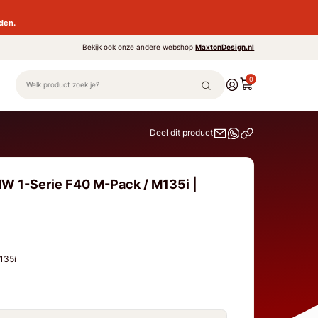
den.
Bekijk ook onze andere webshop
MaxtonDesign.nl
0
Deel dit product
W 1-Serie F40 M-Pack / M135i |
M135i