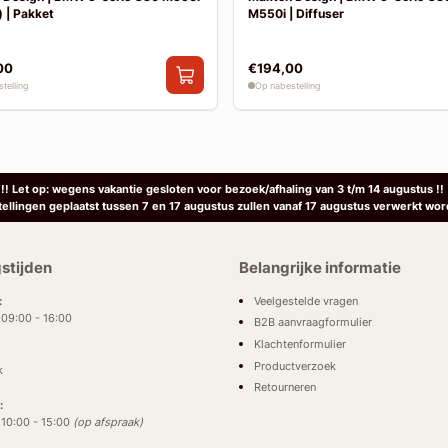
 | Pakket
M550i | Diffuser
00
€194,00
telling
Op nabestelling
!! Let op: wegens vakantie gesloten voor bezoek/afhaling van 3 t/m 14 augustus !!
tellingen geplaatst tussen 7 en 17 augustus zullen vanaf 17 augustus verwerkt wor
stijden
Belangrijke informatie
Veelgestelde vragen
:
: 09:00 - 16:00
B2B aanvraagformulier
Klachtenformulier
Productverzoek
k
Retourneren
:
: 10:00 - 15:00
(op afspraak)