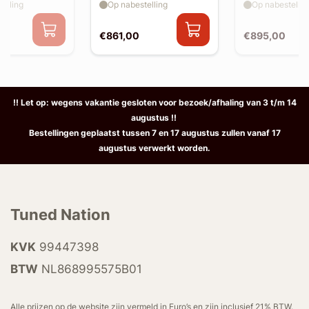
elling
Op nabestelling
Op nabestellin
€861,00
€895,00
!! Let op: wegens vakantie gesloten voor bezoek/afhaling van 3 t/m 14
augustus !!
Bestellingen geplaatst tussen 7 en 17 augustus zullen vanaf 17
augustus verwerkt worden.
Tuned Nation
KVK
99447398
BTW
NL868995575B01
Alle prijzen op de website zijn vermeld in Euro’s en zijn inclusief 21% BTW.