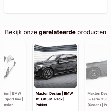
Bekijk onze
gerelateerde
producten
esign | BMW
Maxton Design | BMW
Maxton Desi
30 Sport line |
X5 G05 M-Pack |
5-serie G30 
xtension
Pakket
(Sedan) | Pak