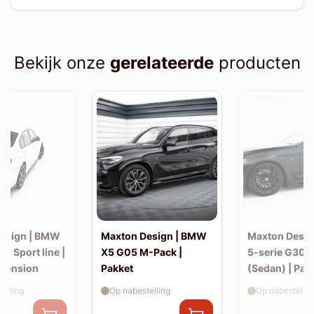
Bekijk onze
gerelateerde
producten
esign | BMW
Maxton Design | BMW
Maxton Desi
30 Sport line |
X5 G05 M-Pack |
5-serie G30 
xtension
Pakket
(Sedan) | Pak
elling
Op nabestelling
Op nabestellin