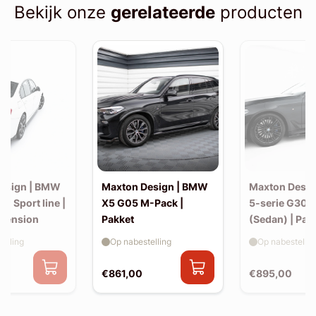
Bekijk onze
gerelateerde
producten
esign | BMW
Maxton Design | BMW
Maxton Desi
30 Sport line |
X5 G05 M-Pack |
5-serie G30 
xtension
Pakket
(Sedan) | Pak
elling
Op nabestelling
Op nabestellin
€861,00
€895,00