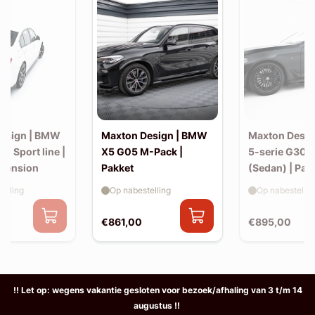
esign | BMW
Maxton Design | BMW
Maxton Desi
30 Sport line |
X5 G05 M-Pack |
5-serie G30 
xtension
Pakket
(Sedan) | Pak
elling
Op nabestelling
Op nabestellin
€861,00
€895,00
!! Let op: wegens vakantie gesloten voor bezoek/afhaling van 3 t/m 14
augustus !!