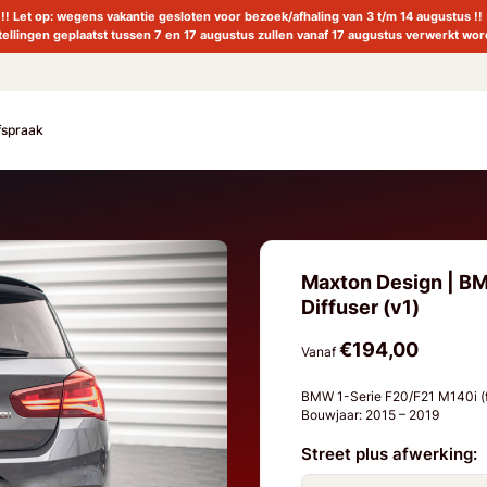
!! Let op: wegens vakantie gesloten voor bezoek/afhaling van 3 t/m 14 augustus !!
tellingen geplaatst tussen 7 en 17 augustus zullen vanaf 17 augustus verwerkt wor
fspraak
Maxton Design | BM
Diffuser (v1)
€194,00
Vanaf
BMW 1-Serie F20/F21 M140i (f
Bouwjaar: 2015 – 2019
Street plus afwerking: