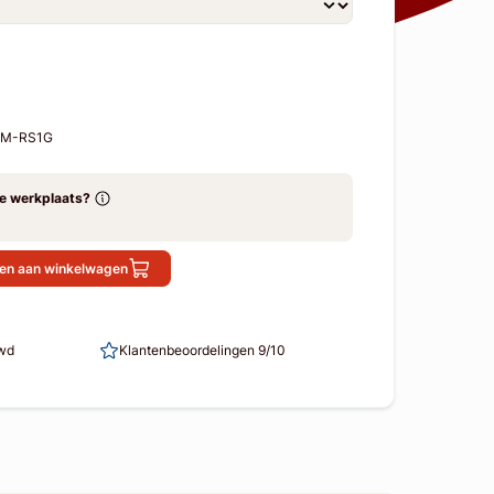
F-M-RS1G
ze werkplaats?
en aan winkelwagen
uwd
Klantenbeoordelingen 9/10