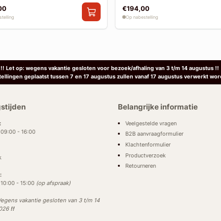
00
€194,00
telling
Op nabestelling
!! Let op: wegens vakantie gesloten voor bezoek/afhaling van 3 t/m 14 augustus !!
tellingen geplaatst tussen 7 en 17 augustus zullen vanaf 17 augustus verwerkt wor
stijden
Belangrijke informatie
Veelgestelde vragen
:
: 09:00 - 16:00
B2B aanvraagformulier
Klachtenformulier
Productverzoek
k
Retourneren
:
: 10:00 - 15:00
(op afspraak)
egens vakantie gesloten van 3 t/m 14
2026
!!