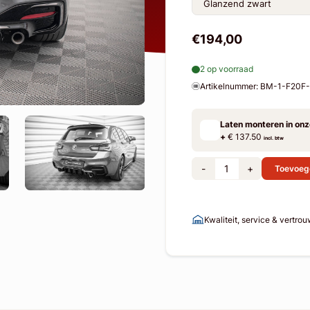
€194,00
2 op voorraad
Artikelnummer: BM-1-F20
Laten monteren in on
+
€ 137.50
incl. btw
-
+
Toevoeg
Kwaliteit, service & vertro