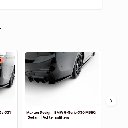
n
 / G31
Maxton Design | BMW 5-Serie G30 M550i
Maxton De
(Sedan) | Achter splitters
Pakket