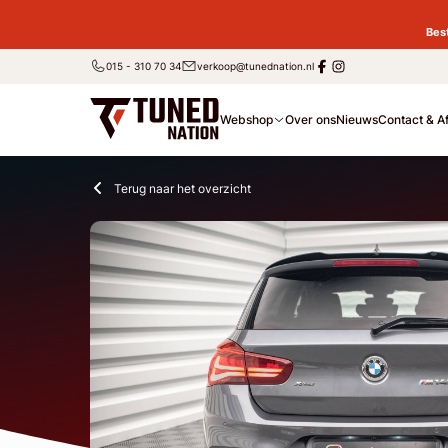
Bes
015 - 310 70 34
verkoop@tunednation.nl
Webshop
Over ons
Nieuws
Contact & A
Terug naar het overzicht