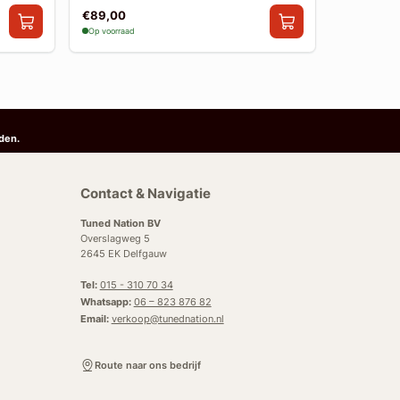
€89,00
€841,00
Op voorraad
Op voorraad
den.
Contact & Navigatie
Tuned Nation BV
Overslagweg 5
2645 EK Delfgauw
Tel:
015 - 310 70 34
Whatsapp:
06 – 823 876 82
Email:
verkoop@tunednation.nl
Route naar ons bedrijf