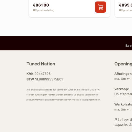
€861,00
€895,
Op nabestelling
Op nabes
Bes
Tuned Nation
Opening
KVK
99447398
Afhalingen
ma. t/m vr.
BTW
NL868995575B01
Verkoop:
Alle prijzen op de website zijn vermeld in Euro’s en zijn inclusief 21% BTW.
Op afspraa
Hieraan kunnen geen rechten worden ontleend. De prijzen, voorraden en
productinformatie zijn onder voorbehoud van typ- en/of wijzigingenfouten.
Werkplaats
ma. t/m vr.
!!
Let op: W
augustus 