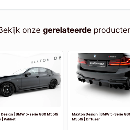
Bekijk onze
gerelateerde
producte
 Design | BMW 5-serie G30 M550i
Maxton Design | BMW 5-Serie G30
 | Pakket
M550i | Diffuser