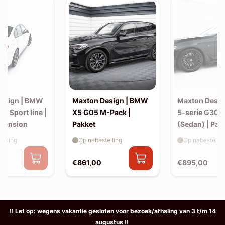
esign | BMW
Maxton Design | BMW
Maxton Desi
30 Sport line |
X5 G05 M-Pack |
5-serie G30 
xtension
Pakket
(Sedan) | Pak
elling
Op nabestelling
Op nabestellin
€861,00
€895,00
!! Let op: wegens vakantie gesloten voor bezoek/afhaling van 3 t/m 14
augustus !!