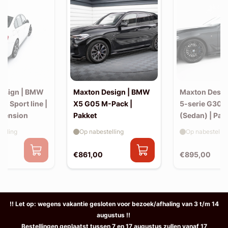
esign | BMW
Maxton Design | BMW
Maxton Desi
30 Sport line |
X5 G05 M-Pack |
5-serie G30 
xtension
Pakket
(Sedan) | Pak
elling
Op nabestelling
Op nabestellin
€861,00
€895,00
!! Let op: wegens vakantie gesloten voor bezoek/afhaling van 3 t/m 14
augustus !!
Bestellingen geplaatst tussen 7 en 17 augustus zullen vanaf 17