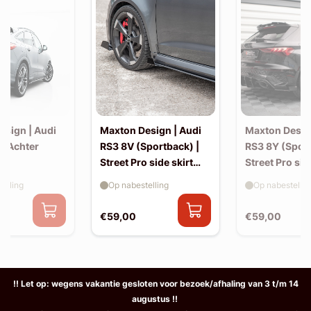
esign | Audi
Maxton Design | Audi
Maxton Desig
| Achter
RS3 8V (Sportback) |
RS3 8Y (Sport
Street Pro side skirt
Street Pro sid
splitter flaps
splitter flaps
elling
Op nabestelling
Op nabestellin
€59,00
€59,00
!! Let op: wegens vakantie gesloten voor bezoek/afhaling van 3 t/m 14
augustus !!