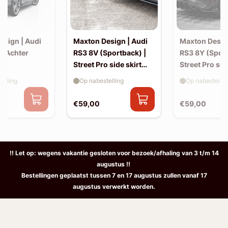
esign | Audi
Maxton Design | Audi
Maxton Desig
| Achter
RS3 8V (Sportback) |
RS3 8Y (Sport
Street Pro side skirt
Street Pro sid
splitter flaps
splitter flaps
elling
Op nabestelling
Op nabestellin
€59,00
€59,00
!! Let op: wegens vakantie gesloten voor bezoek/afhaling van 3 t/m 14
augustus !!
Bestellingen geplaatst tussen 7 en 17 augustus zullen vanaf 17
augustus verwerkt worden.