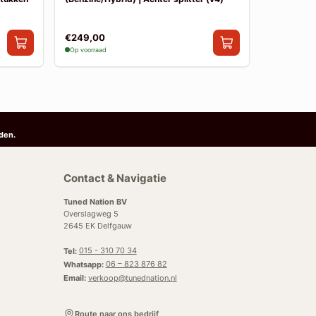
€249,00
€249,00
Op voorraad
Op voorraad
den.
Contact & Navigatie
Tuned Nation BV
Overslagweg 5
2645 EK Delfgauw
Tel:
015 - 310 70 34
Whatsapp:
06 – 823 876 82
Email:
verkoop@tunednation.nl
Route naar ons bedrijf