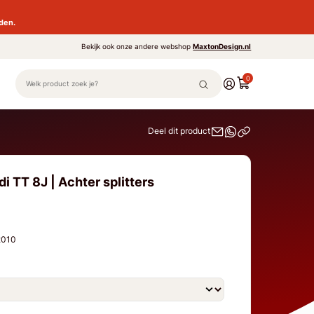
den.
Bekijk ook onze andere webshop
MaxtonDesign.nl
0
Deel dit product
i TT 8J | Achter splitters
 2010