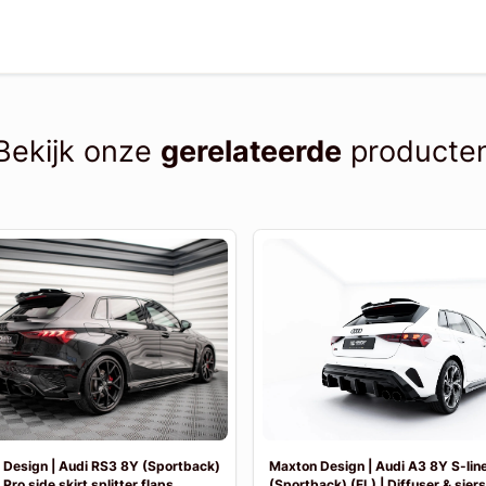
Bekijk onze
gerelateerde
producte
Design | Audi RS3 8Y (Sportback)
Maxton Design | Audi A3 8Y S-lin
 Pro side skirt splitter flaps
(Sportback) (FL) | Diffuser & sier