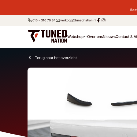
Bes
015 - 310 70 34
verkoop@tunednation.nl
Webshop
Over ons
Nieuws
Contact & A
Terug naar het overzicht