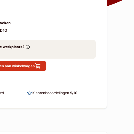
 weken
SD1G
ze werkplaats?
en aan winkelwagen
uwd
Klantenbeoordelingen 9/10