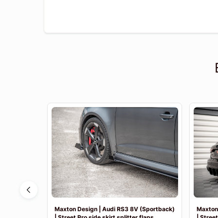
 | Achter
Maxton Design | Audi RS3 8V (Sportback)
Maxton 
| Street Pro side skirt splitter flaps
| Street