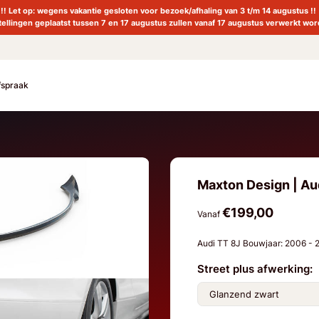
!! Let op: wegens vakantie gesloten voor bezoek/afhaling van 3 t/m 14 augustus !!
tellingen geplaatst tussen 7 en 17 augustus zullen vanaf 17 augustus verwerkt wor
fspraak
Maxton Design | Aud
€199,00
Vanaf
Audi TT 8J Bouwjaar: 2006 -
Street plus afwerking: