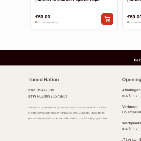
€59,00
€59,0
Op nabestelling
Op nabes
Bes
Tuned Nation
Opening
KVK
99447398
Afhalingen
ma. t/m vr.
BTW
NL868995575B01
Verkoop:
Alle prijzen op de website zijn vermeld in Euro’s en zijn inclusief 21% BTW.
Op afspraa
Hieraan kunnen geen rechten worden ontleend. De prijzen, voorraden en
productinformatie zijn onder voorbehoud van typ- en/of wijzigingenfouten.
Werkplaats
ma. t/m vr.
!!
Let op: W