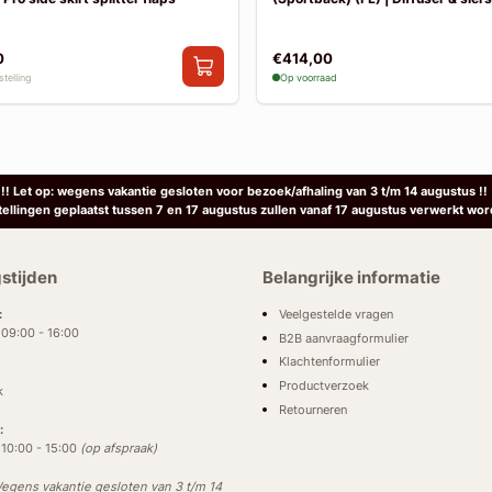
0
€414,00
telling
Op voorraad
!! Let op: wegens vakantie gesloten voor bezoek/afhaling van 3 t/m 14 augustus !!
tellingen geplaatst tussen 7 en 17 augustus zullen vanaf 17 augustus verwerkt wor
stijden
Belangrijke informatie
Veelgestelde vragen
:
: 09:00 - 16:00
B2B aanvraagformulier
Klachtenformulier
Productverzoek
k
Retourneren
:
: 10:00 - 15:00
(op afspraak)
egens vakantie gesloten van 3 t/m 14