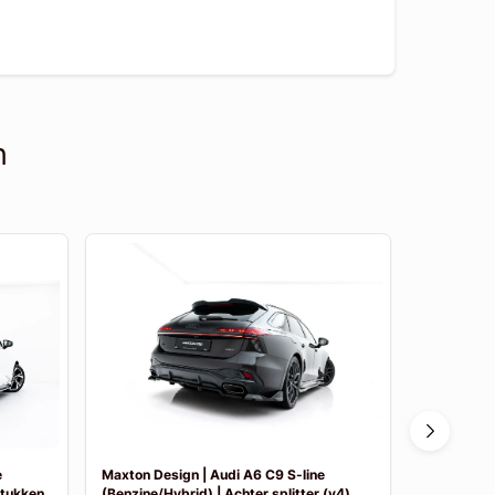
n
e
Maxton Design | Audi A6 C9 S-line
Maxton Des
stukken
(Benzine/Hybrid) | Achter splitter (v4)
(Benzine/Hy