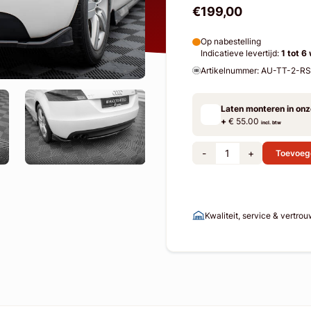
€199,00
Op nabestelling
Indicatieve levertijd:
1 tot 6
Artikelnummer: AU-TT-2-R
Laten monteren in on
+
€ 55.00
incl. btw
-
+
Toevoeg
Kwaliteit, service & vertro