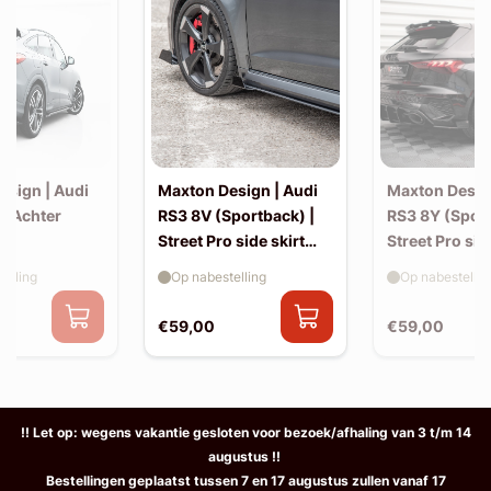
esign | Audi
Maxton Design | Audi
Maxton Desig
| Achter
RS3 8V (Sportback) |
RS3 8Y (Sport
Street Pro side skirt
Street Pro sid
splitter flaps
splitter flaps
elling
Op nabestelling
Op nabestellin
€59,00
€59,00
!! Let op: wegens vakantie gesloten voor bezoek/afhaling van 3 t/m 14
augustus !!
Bestellingen geplaatst tussen 7 en 17 augustus zullen vanaf 17