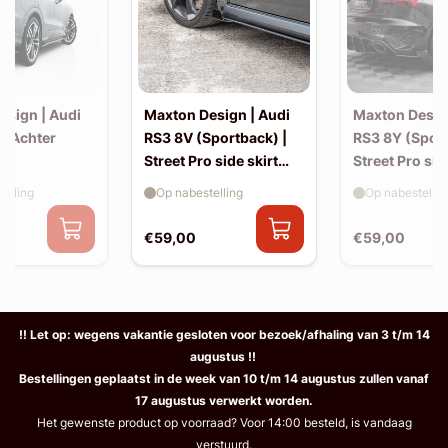
esign | Audi
Maxton Design | Audi
Maxton Desig
| Achter
RS3 8V (Sportback) |
RS3 8Y (Sport
Street Pro side skirt
Street Pro sid
splitter flaps
splitter flaps
elling
Op nabestelling
Op nabestellin
€59,00
€59,00
!! Let op: wegens vakantie gesloten voor bezoek/afhaling van 3 t/m 14
augustus !!
Bestellingen geplaatst in de week van 10 t/m 14 augustus zullen vanaf
17 augustus verwerkt worden.
Het gewenste product op voorraad? Voor 14:00 besteld, is vandaag
verstuurd.