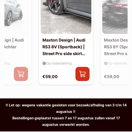
esign | Audi
Maxton Design | Audi
Maxton Desig
| Achter
RS3 8V (Sportback) |
RS3 8Y (Sport
Street Pro side skirt
Street Pro sid
splitter flaps
splitter flaps
elling
Op nabestelling
Op nabestellin
€59,00
€59,00
!! Let op: wegens vakantie gesloten voor bezoek/afhaling van 3 t/m 14
augustus !!
Bestellingen geplaatst tussen 7 en 17 augustus zullen vanaf 17
augustus verwerkt worden.