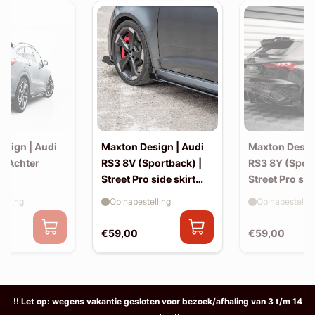
esign | Audi
Maxton Design | Audi
Maxton Desig
| Achter
RS3 8V (Sportback) |
RS3 8Y (Sport
Street Pro side skirt
Street Pro sid
splitter flaps
splitter flaps
elling
Op nabestelling
Op nabestellin
€59,00
€59,00
!! Let op: wegens vakantie gesloten voor bezoek/afhaling van 3 t/m 14