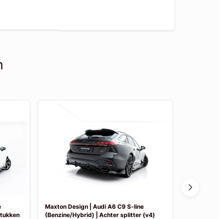
n
e
Maxton Design | Audi A6 C9 S-line
Maxton Des
stukken
(Benzine/Hybrid) | Achter splitter (v4)
(Benzine/Hy