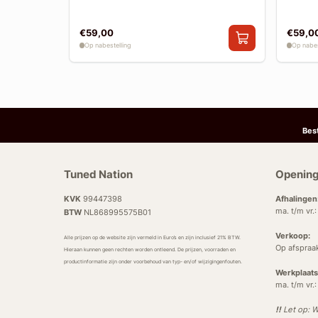
€59,00
€59,0
Op nabestelling
Op nabes
Bes
Tuned Nation
Opening
KVK
99447398
Afhalingen
ma. t/m vr.
BTW
NL868995575B01
Verkoop:
Alle prijzen op de website zijn vermeld in Euro’s en zijn inclusief 21% BTW.
Op afspraa
Hieraan kunnen geen rechten worden ontleend. De prijzen, voorraden en
productinformatie zijn onder voorbehoud van typ- en/of wijzigingenfouten.
Werkplaats
ma. t/m vr.
!!
Let op: W