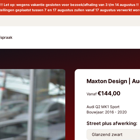
!! Let op: wegens vakantie gesloten voor bezoek/afhaling van 3 t/m 14 augustus !!
tellingen geplaatst tussen 7 en 17 augustus zullen vanaf 17 augustus verwerkt wor
fspraak
Maxton Design | Aud
€144,00
Vanaf
Audi Q2 MK1 Sport
Bouwjaar: 2016 - 2020
Street plus afwerking: