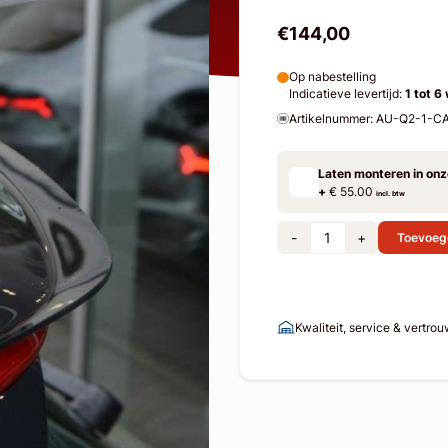
€144,00
Op nabestelling
Indicatieve levertijd:
1 tot 6
Artikelnummer: AU-Q2-1-C
Laten monteren in on
+
€ 55.00
incl. btw
-
+
Toevoeg
Kwaliteit, service & vertro