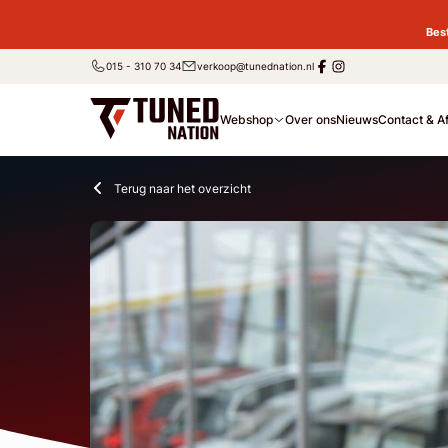
Bes
015 - 310 70 34
verkoop@tunednation.nl
Webshop
Over ons
Nieuws
Contact & A
Terug naar het overzicht