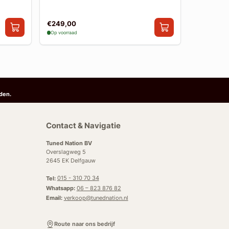
€249,00
€249,00
Op voorraad
Op voorraad
den.
Contact & Navigatie
Tuned Nation BV
Overslagweg 5
2645 EK Delfgauw
Tel:
015 - 310 70 34
Whatsapp:
06 – 823 876 82
Email:
verkoop@tunednation.nl
Route naar ons bedrijf