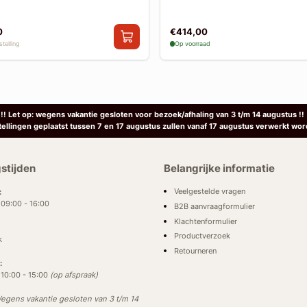
0
€414,00
telling
Op voorraad
!! Let op: wegens vakantie gesloten voor bezoek/afhaling van 3 t/m 14 augustus !!
tellingen geplaatst tussen 7 en 17 augustus zullen vanaf 17 augustus verwerkt wor
stijden
Belangrijke informatie
Veelgestelde vragen
:
: 09:00 - 16:00
B2B aanvraagformulier
Klachtenformulier
Productverzoek
k
Retourneren
:
: 10:00 - 15:00
(op afspraak)
egens vakantie gesloten van 3 t/m 14