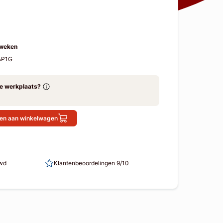
 weken
AP1G
ze werkplaats?
en aan winkelwagen
uwd
Klantenbeoordelingen 9/10