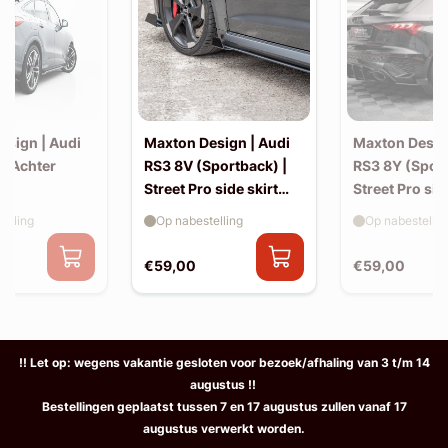
esign | Audi
Maxton Design | Audi
Maxton Desig
| Achter
RS3 8V (Sportback) |
RS3 8Y (Sport
Street Pro side skirt
Street Pro sid
splitter flaps
splitter flaps
elling
Op nabestelling
Op nabestellin
€59,00
€59,00
!! Let op: wegens vakantie gesloten voor bezoek/afhaling van 3 t/m 14
augustus !!
Bestellingen geplaatst tussen 7 en 17 augustus zullen vanaf 17
augustus verwerkt worden.