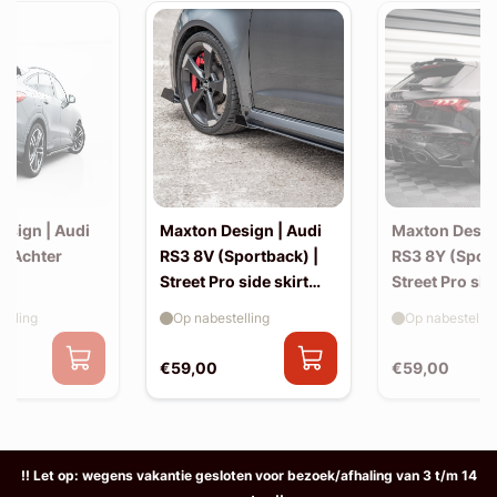
esign | Audi
Maxton Design | Audi
Maxton Desig
| Achter
RS3 8V (Sportback) |
RS3 8Y (Sport
Street Pro side skirt
Street Pro sid
splitter flaps
splitter flaps
elling
Op nabestelling
Op nabestellin
€59,00
€59,00
!! Let op: wegens vakantie gesloten voor bezoek/afhaling van 3 t/m 14