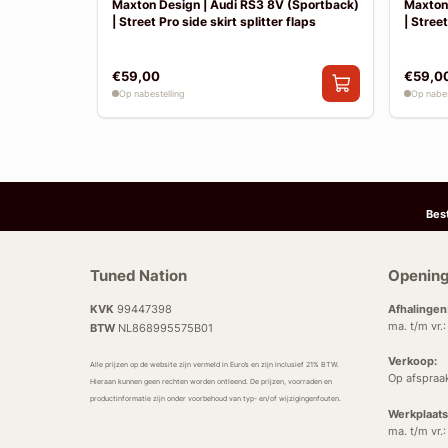
 | Achter
Maxton Design | Audi RS3 8V (Sportback)
Maxton 
| Street Pro side skirt splitter flaps
| Street
€59,00
€59,0
Op nabestelling
Op nabes
Bes
Tuned Nation
Opening
KVK
99447398
Afhalingen
ma. t/m vr.
BTW
NL868995575B01
Verkoop:
Alle prijzen op de website zijn vermeld in Euro’s en zijn inclusief 21% BTW.
Op afspraa
Hieraan kunnen geen rechten worden ontleend. De prijzen, voorraden en
productinformatie zijn onder voorbehoud van typ- en/of wijzigingenfouten.
Werkplaats
ma. t/m vr.