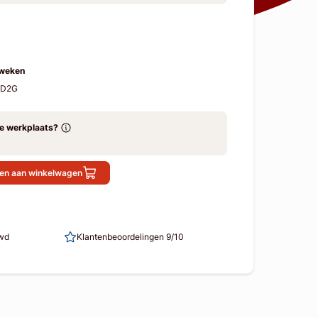
 weken
SD2G
ze werkplaats?
en aan winkelwagen
uwd
Klantenbeoordelingen 9/10