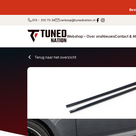
Bes
015 - 310 70 34
verkoop@tunednation.nl
Webshop
Over ons
Nieuws
Contact & A
Terug naar het overzicht