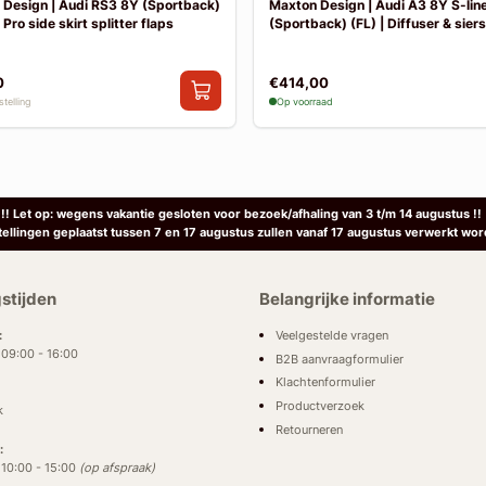
Design | Audi RS3 8Y (Sportback)
Maxton Design | Audi A3 8Y S-lin
 Pro side skirt splitter flaps
(Sportback) (FL) | Diffuser & sier
0
€414,00
telling
Op voorraad
!! Let op: wegens vakantie gesloten voor bezoek/afhaling van 3 t/m 14 augustus !!
tellingen geplaatst tussen 7 en 17 augustus zullen vanaf 17 augustus verwerkt wor
stijden
Belangrijke informatie
Veelgestelde vragen
:
: 09:00 - 16:00
B2B aanvraagformulier
Klachtenformulier
Productverzoek
k
Retourneren
:
: 10:00 - 15:00
(op afspraak)