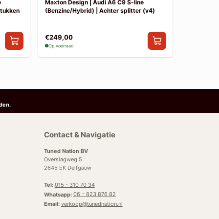
e
Maxton Design | Audi A6 C9 S-line
Maxton Des
stukken
(Benzine/Hybrid) | Achter splitter (v4)
(Benzine/Hy
€249,00
€249,00
Op voorraad
Op voorraad
den.
Contact & Navigatie
Tuned Nation BV
Overslagweg 5
2645 EK Delfgauw
Tel:
015 - 310 70 34
Whatsapp:
06 – 823 876 82
Email:
verkoop@tunednation.nl