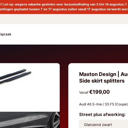
!! Let op: wegens vakantie gesloten voor bezoek/afhaling van 3 t/m 14 augustus !!
tellingen geplaatst tussen 7 en 17 augustus zullen vanaf 17 augustus verwerkt wor
fspraak
Maxton Design | Aud
Side skirt splitters
€199,00
Vanaf
Audi A5 S-line / S5 F5 (Coupe)
Street plus afwerking: