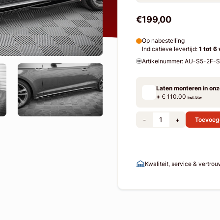
€199,00
Op nabestelling
Indicatieve levertijd:
1 tot 6
Artikelnummer: AU-S5-2F-
Laten monteren in on
+
€ 110.00
incl. btw
-
+
Toevoeg
Kwaliteit, service & vertro