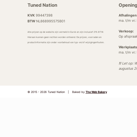
Tuned Nation
Opening
KVK
99447398
Afhalingen
ma. t/m vr.
BTW
NL868995575B01
Verkoop:
Alle prijzen op de website zijn vermeld in Euro’s en zijn inclusief 21% BTW.
Op afspraa
Hieraan kunnen geen rechten worden ontleend. De prijzen, voorraden en
productinformatie zijn onder voorbehoud van typ- en/of wijzigingenfouten.
Werkplaats
ma. t/m vr.
!!
Let op: W
augustus 
© 2015 - 2026 Tuned Nation
|
Baked by
The Web Bakery