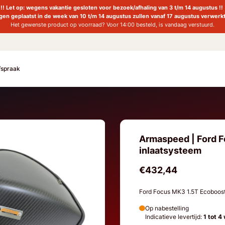
!! Let op: wegens vakantie gesloten voor bezoek/afhaling van 3 t/m 14 augustus !!
ngen geplaatst in de week van 10 t/m 14 augustus zullen vanaf 17 augustus verwerk
Het gewenste product op voorraad? Voor 14:00 besteld, is vandaag verstuurd.
fspraak
Armaspeed | Ford F
inlaatsysteem
€432,44
Ford Focus MK3 1.5T Ecoboos
Op nabestelling
Indicatieve levertijd:
1 tot 4