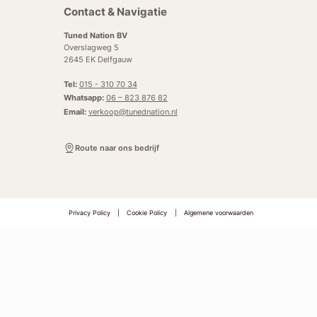
Contact & Navigatie
Tuned Nation BV
Overslagweg 5
2645 EK Delfgauw
Tel:
015 - 310 70 34
Whatsapp:
06 – 823 876 82
Email:
verkoop@tunednation.nl
Route naar ons bedrijf
Privacy Policy
|
Cookie Policy
|
Algemene voorwaarden