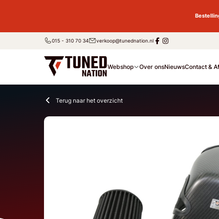
Bestelli
015 - 310 70 34
verkoop@tunednation.nl
Webshop
Over ons
Nieuws
Contact & A
Terug naar het overzicht