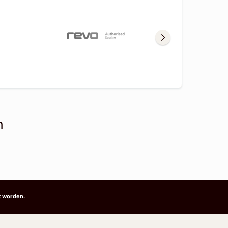
n
t worden.