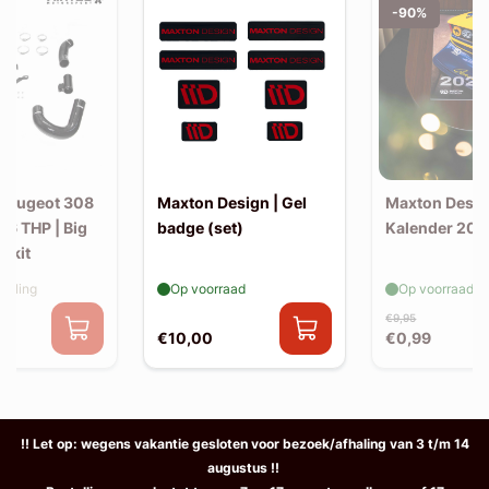
-90%
 Peugeot 308
Maxton Design | Gel
Maxton Desig
.6 THP | Big
badge (set)
Kalender 202
e kit
elling
Op voorraad
Op voorraad
€9,95
€10,00
€0,99
!! Let op: wegens vakantie gesloten voor bezoek/afhaling van 3 t/m 14
augustus !!