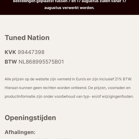
Bestellingen geplaatst tussen 7 en 17 augustus zullen vanaf 17
augustus verwerkt worden.
Tuned Nation
KVK
99447398
BTW
NL868995575B01
Alle prijzen op de website zijn vermeld in Euro’s en zijn inclusief 21% BTW.
Hieraan kunnen geen rechten worden ontleend. De prijzen, voorraden en
productinformatie zijn onder voorbehoud van typ- en/of wijzigingenfouten.
Openingstijden
Afhalingen: