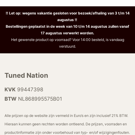
!! Let op: wegens vakantie gesloten voor bezoek/afhaling van 3 t/m 14
augustus !!
Bestellingen geplaatst in de week van 10 t/m 14 augustus zullen vanaf
17 augustus verwerkt worden.
Het gewenste product op voorraad? Voor 14:00 besteld, is vandaag
verstuurd.
Tuned Nation
KVK
99447398
BTW
NL868995575B01
Alle prijzen op de website zijn vermeld in Euro’s en zijn inclusief 21% BTW.
Hieraan kunnen geen rechten worden ontleend. De prijzen, voorraden en
productinformatie zijn onder voorbehoud van typ- en/of wijzigingenfouten.