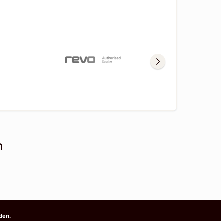
n
den.