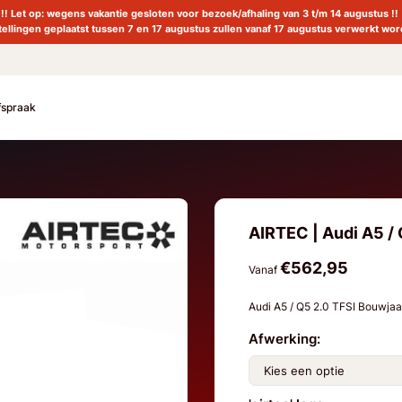
!! Let op: wegens vakantie gesloten voor bezoek/afhaling van 3 t/m 14 augustus !!
tellingen geplaatst tussen 7 en 17 augustus zullen vanaf 17 augustus verwerkt wor
fspraak
AIRTEC | Audi A5 / 
€562,95
Vanaf
Audi A5 / Q5 2.0 TFSI Bouwjaa
Afwerking: