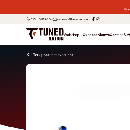
Bes
015 - 310 70 34
verkoop@tunednation.nl
Webshop
Over ons
Nieuws
Contact & A
Terug naar het overzicht