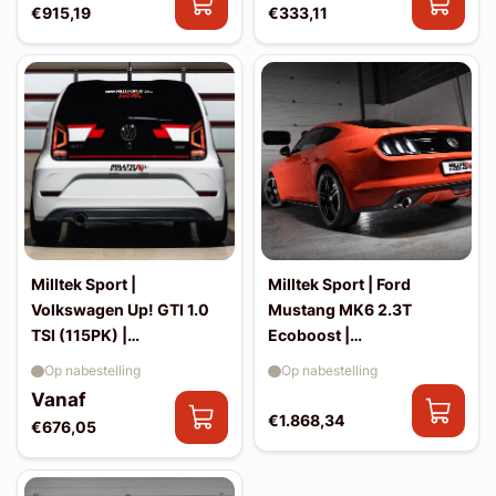
€915,19
€333,11
Milltek Sport |
Milltek Sport | Ford
Volkswagen Up! GTI 1.0
Mustang MK6 2.3T
TSI (115PK) |
Ecoboost |
Uitlaatsysteem
Uitlaatsysteem
Op nabestelling
Op nabestelling
Vanaf
€1.868,34
€676,05