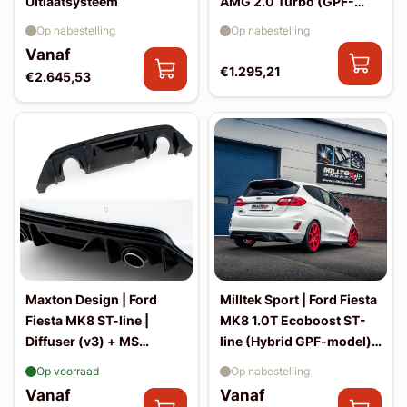
Uitlaatsysteem
AMG 2.0 Turbo (GPF-
model) | Uitlaatsystemen
Op nabestelling
Op nabestelling
Vanaf
€1.295,21
€2.645,53
Maxton Design | Ford
Milltek Sport | Ford Fiesta
Fiesta MK8 ST-line |
MK8 1.0T Ecoboost ST-
Diffuser (v3) + MS
line (Hybrid GPF-model) |
uitlaatdeel
Uitlaatsystemen
Op voorraad
Op nabestelling
Vanaf
Vanaf