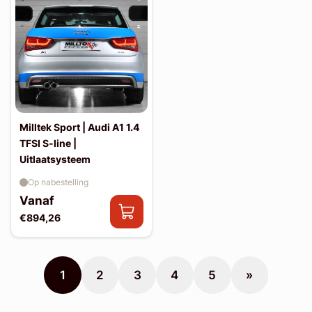
Milltek Sport | Audi A1 1.4
TFSI S-line |
Uitlaatsysteem
Op nabestelling
Vanaf
€894,26
1
2
3
4
5
»