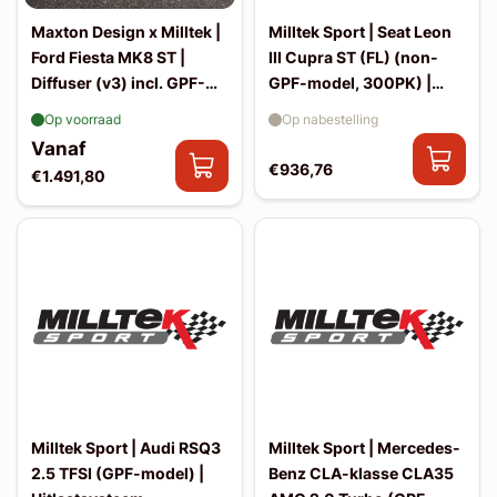
Maxton Design x Milltek |
Milltek Sport | Seat Leon
Ford Fiesta MK8 ST |
III Cupra ST (FL) (non-
Diffuser (v3) incl. GPF-
GPF-model, 300PK) |
back uitlaat
Uitlaatsysteem
Op voorraad
Op nabestelling
Vanaf
€936,76
€1.491,80
Milltek Sport | Audi RSQ3
Milltek Sport | Mercedes-
2.5 TFSI (GPF-model) |
Benz CLA-klasse CLA35